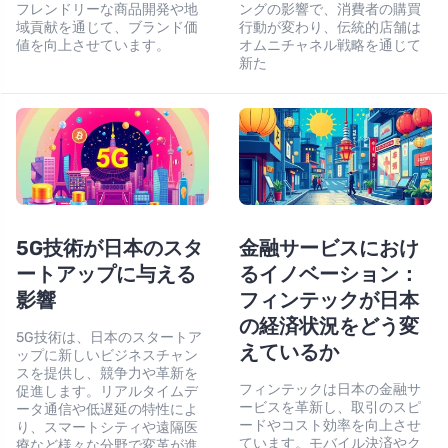
フレンドリーな商品開発や地
ングの影響で、消費者の購買
域貢献を通じて、ブランド価
行動が変わり、伝統的店舗は
値を向上させています。
オムニチャネル戦略を通じて
新た
5G技術が日本のスタ
金融サービスにおけ
ートアップに与える
るイノベーション：
影響
フィンテックが日本
の経済状況をどう変
5G技術は、日本のスタートア
えているか
ップに新しいビジネスチャン
スを提供し、競争力や革新を
フィンテックは日本の金融サ
促進します。リアルタイムデ
ービスを革新し、取引のスピ
ータ通信や低遅延の特性によ
ードやコスト効率を向上させ
り、スマートシティや遠隔医
ています。モバイル決済やク
療など様々な分野で変革が進