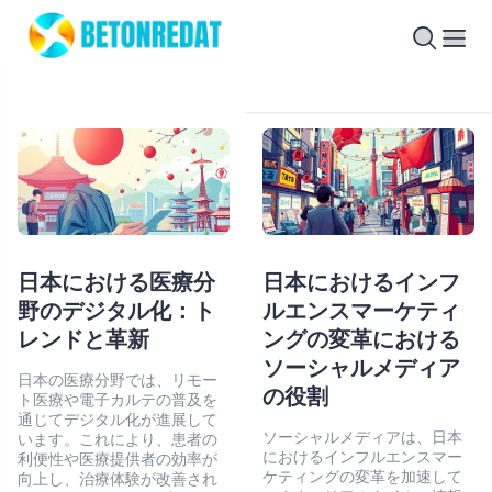
日本における医療分
日本におけるインフ
野のデジタル化：ト
ルエンスマーケティ
レンドと革新
ングの変革における
ソーシャルメディア
日本の医療分野では、リモー
の役割
ト医療や電子カルテの普及を
通じてデジタル化が進展して
ソーシャルメディアは、日本
います。これにより、患者の
におけるインフルエンスマー
利便性や医療提供者の効率が
ケティングの変革を加速して
向上し、治療体験が改善され