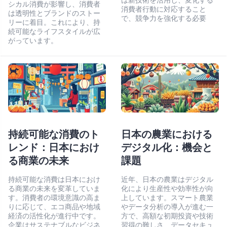
は新技術を活用し、変化する
シカル消費が影響し、消費者
消費者行動に対応すること
は透明性とブランドのストー
で、競争力を強化する必要
リーに着目。これにより、持
続可能なライフスタイルが広
がっています。
持続可能な消費のト
日本の農業における
レンド：日本におけ
デジタル化：機会と
る商業の未来
課題
持続可能な消費は日本におけ
近年、日本の農業はデジタル
る商業の未来を変革していま
化により生産性や効率性が向
す。消費者の環境意識の高ま
上しています。スマート農業
りに応じて、エコ商品や地域
やデータ分析の導入が進む一
経済の活性化が進行中です。
方で、高額な初期投資や技術
企業はサステナブルなビジネ
習得の難しさ、データセキュ