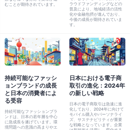
ラウドファンディングなどの
むことが期待されています。
普及により、地域経済の活性
化や金融包摂が進んでおり、
今後の成長が期待されていま
す。
持続可能なファッシ
日本における電子商
ョンブランドの成長
取引の進化：2024年
と日本の消費者によ
の新しい戦略
る受容
日本の電子商取引は急速に進
化しており、2024年に向けて
持続可能なファッションブラ
モバイル購入やパーソナライ
ンドは、日本の若年層を中心
ズ、サステナビリティが重要
に急成長を遂げています。環
な戦略となっています。企業
境問題への意識の高まりやエ