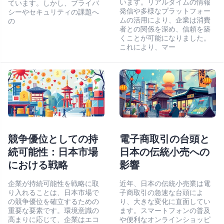
います。リアルタイムの情報
ています。しかし、プライバ
発信や多様なプラットフォー
シーやセキュリティの課題へ
ムの活用により、企業は消費
の
者との関係を深め、信頼を築
くことが可能になりました。
これにより、マー
競争優位としての持
電子商取引の台頭と
続可能性：日本市場
日本の伝統小売への
における戦略
影響
企業が持続可能性を戦略に取
近年、日本の伝統小売業は電
り入れることは、日本市場で
子商取引の急速な台頭によ
の競争優位を確立するための
り、大きな変化に直面してい
重要な要素です。環境意識の
ます。スマートフォンの普及
高まりに応じて、企業はエコ
や便利なオンラインショッピ