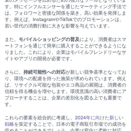
業のメッセージを広めるための強力なツールとなっていま
す。特にインフルエンサーを通じたマーケティング手法で
は、フォロワーと密接な関係を築き、高い効果を発揮しま
す。例えば、InstagramやTikTokでのプロモーションは、
若い世代の消費行動に大きな影響を与えています。
また、
モバイルショッピングの普及
により、消費者はスマ
ートフォンを通じて簡単に購入することができるようにな
りました。これにより、企業はモバイルフレンドリーなサ
イトやアプリの開発が必要です。
さらに、
持続可能性への対応
が新しい競争基準となってお
り、環境への配慮を持った施策が求められています。例え
ば、リサイクル可能な包装やエコ商品の展開は、消費者の
信頼を得る機会を増やします。環境意識の高い消費者にア
プローチすることは、企業の差別化を図る上でも重要で
す。
これらの要素を総合的に考慮し、
2024年に向けた新しい
戦略
を策定することで、日本の電子商取引市場での成功を
収めることができるでしょう。企業は変化に柔軟に対応