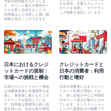
や経済的利益をもたらしま
力を提供。企業もクレジット
す。ポイント還元や優待サー
カードを活用し、マーケティ
ビスを賢く活用することで、
ング戦略を強化しています。
利用者はより充実した買い物
体験を得ることができます。
日本におけるクレジ
クレジットカードと
ットカードの規制：
日本の消費者：利用
市場への挑戦と機会
行動と嗜好
日本のクレジットカード規制
日本の消費者によるクレジッ
は消費者保護と市場競争を促
トカード利用が増加してお
進し、事業者に新たなビジネ
り、特に若者を中心に利便性
スチャンスを提供していま
やポイント還元が魅力とされ
す。利用者は透明性の高い情
ています。オンラインショッ
報を得られ、安全な取引環境
ピングの需要拡大や国際ブラ