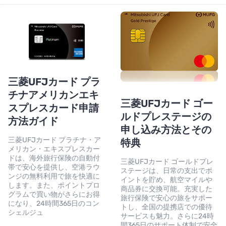
三菱UFJカード プラ
チナアメリカンエキ
三菱UFJカード ゴー
スプレスカード申請
ルドプレステージの
方法ガイド
申し込み方法とその
三菱UFJカード プラチナ・ア
特典
メリカン・エキスプレスカー
ドは、海外旅行保険の自動付
三菱UFJカード ゴールドプレ
帯で安心を提供し、空港ラウ
ステージは、日常の支出でポ
ンジの無料利用で旅を快適に
イントを貯め、航空マイルや
します。また、ポイントプロ
商品券に交換可能。充実した
グラムで買い物がさらにお得
旅行保険で安心の旅をサポー
になり、24時間365日のコン
トし、全国の提携店での優待
シェルジュ
サービスも魅力。さらに24時
間365日のサポート体制で安全