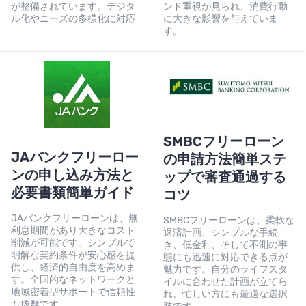
が整備されています。デジタ
ンド重視が見られ、消費行動
ル化やニーズの多様化に対応
に大きな影響を与えていま
す。
SMBCフリーローン
JAバンクフリーロー
の申請方法簡単ステ
ンの申し込み方法と
ップで審査通過する
必要書類簡単ガイド
コツ
JAバンクフリーローンは、無
SMBCフリーローンは、柔軟な
利息期間があり大きなコスト
返済計画、シンプルな手続
削減が可能です。シンプルで
き、低金利、そして不測の事
明解な契約条件が安心感を提
態にも迅速に対応できる点が
供し、経済的自由度を高めま
魅力です。自分のライフスタ
す。全国的なネットワークと
イルに合わせた計画が立てら
地域密着型サポートで信頼性
れ、忙しい方にも最適な選択
も抜群です。