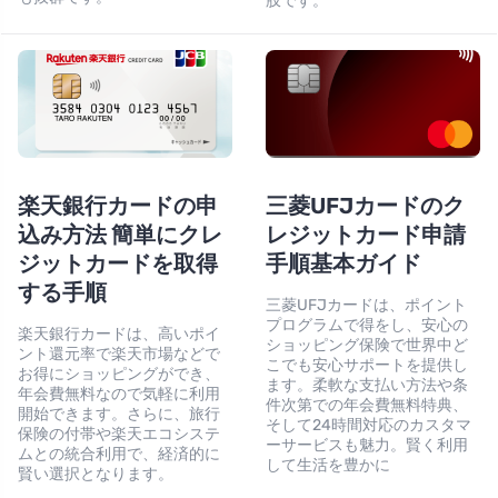
肢です。
楽天銀行カードの申
三菱UFJカードのク
込み方法 簡単にクレ
レジットカード申請
ジットカードを取得
手順基本ガイド
する手順
三菱UFJカードは、ポイント
プログラムで得をし、安心の
楽天銀行カードは、高いポイ
ショッピング保険で世界中ど
ント還元率で楽天市場などで
こでも安心サポートを提供し
お得にショッピングができ、
ます。柔軟な支払い方法や条
年会費無料なので気軽に利用
件次第での年会費無料特典、
開始できます。さらに、旅行
そして24時間対応のカスタマ
保険の付帯や楽天エコシステ
ーサービスも魅力。賢く利用
ムとの統合利用で、経済的に
して生活を豊かに
賢い選択となります。