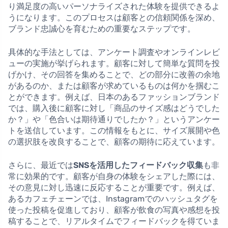
り満足度の高いパーソナライズされた体験を提供できるよ
うになります。このプロセスは顧客との信頼関係を深め、
ブランド忠誠心を育むための重要なステップです。
具体的な手法としては、アンケート調査やオンラインレビ
ューの実施が挙げられます。顧客に対して簡単な質問を投
げかけ、その回答を集めることで、どの部分に改善の余地
があるのか、または顧客が求めているものは何かを掴むこ
とができます。例えば、日本のあるファッションブランド
では、購入後に顧客に対し「商品のサイズ感はどうでした
か？」や「色合いは期待通りでしたか？」というアンケー
トを送信しています。この情報をもとに、サイズ展開や色
の選択肢を改良することで、顧客の期待に応えています。
さらに、最近では
SNSを活用したフィードバック収集
も非
常に効果的です。顧客が自身の体験をシェアした際には、
その意見に対し迅速に反応することが重要です。例えば、
あるカフェチェーンでは、Instagramでのハッシュタグを
使った投稿を促進しており、顧客が飲食の写真や感想を投
稿することで、リアルタイムでフィードバックを得ていま