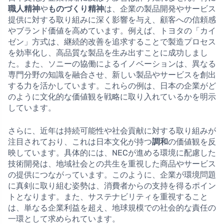
職人精神
や
ものづくり精神
は、企業の製品開発やサービス
提供に対する取り組みに深く影響を与え、顧客への信頼感
やブランド価値を高めています。例えば、トヨタの「カイ
ゼン」方式は、継続的改善を追求することで製造プロセス
を効率化し、高品質な製品を生み出すことに成功しまし
た。また、ソニーの協働によるイノベーションは、異なる
専門分野の知識を融合させ、新しい製品やサービスを創出
する力を活かしています。これらの例は、日本の企業がど
のように文化的な価値観を戦略に取り入れているかを明示
しています。
さらに、近年は持続可能性や社会貢献に対する取り組みが
注目されており、これは日本文化が持つ
調和
の価値観を反
映しています。具体的には、NECが進める環境に配慮した
技術開発は、地域社会との共生を重視した商品やサービス
の提供につながっています。このように、企業が環境問題
に真剣に取り組む姿勢は、消費者からの支持を得るポイン
トとなります。また、サステナビリティを重視すること
は、単なる企業利益を超え、地球規模での社会的な責任の
一環として求められています。