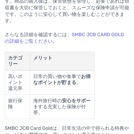
す。商品の購入後は、保管状態を管理し、必要であれば領
収書を大切に保管しておくと、スムーズな保険申請が可能
です。このように安心して買い物を楽しむことができま
す。
さらなる詳細を確認するには、
SMBC JCB CARD GOLD
の詳細をご覧ください
。
カテゴ
メリット
リー
高いポ
日常の買い物や食事で
お得
イント
なポイントが貯まる
。
還元率
旅行保
海外旅行時の
安心をサポー
険
ト
する充実した保険が付
帯。
SMBC JCB Card Goldは、日常生活の中で得られる特典や