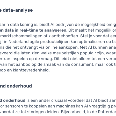
e data-analyse
waarin data koning is, biedt AI bedrijven de mogelijkheid om
g
n data in real-time te analyseren
. Dit maakt het mogelijk o
 marktschommelingen of klantbehoeften. Stel je voor dat ee
f in Nederland agile productielijnen kan optimaliseren op b
ns die het ontvangt via online aankopen. Met AI kunnen ana
voerd die laten zien welke meubelstijlen populair zijn, waa
er kan inspelen op de vraag. Dit leidt niet alleen tot een ver
van het aanbod op de smaak van de consument, maar ook t
oop en klanttevredenheid.
end onderhoud
nd onderhoud
is een ander cruciaal voordeel dat AI biedt aa
oor sensoren te koppelen aan machines kan AI vroegtijdig 
voordat ze tot storingen leiden. Bijvoorbeeld, in de Rotter