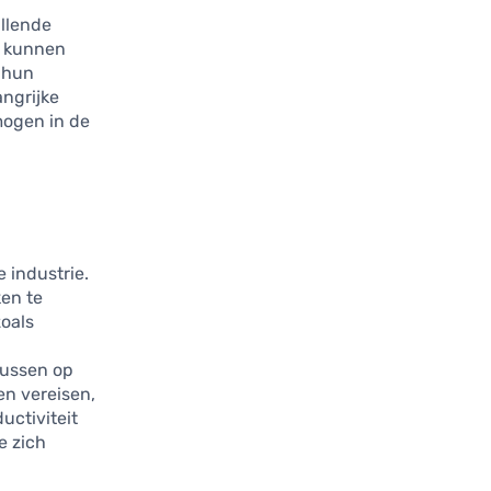
illende
e kunnen
n hun
angrijke
mogen in de
 industrie.
ken te
zoals
cussen op
en vereisen,
uctiviteit
e zich