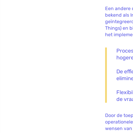
Een andere 
bekend als I
geïntegreerd
Things) en b
het implemen
Proces
hogere
De effi
elimin
Flexibi
de vra
Door de toe
operationele
wensen van