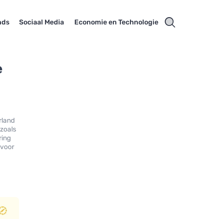
nds
Sociaal Media
Economie en Technologie
e
rland
 zoals
ring
 voor