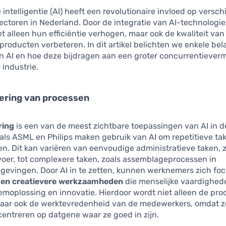
intelligentie (AI) heeft een revolutionaire invloed op versch
sectoren in Nederland. Door de integratie van AI-technologi
et alleen hun efficiëntie verhogen, maar ook de kwaliteit va
producten verbeteren. In dit artikel belichten we enkele bel
n AI en hoe deze bijdragen aan een groter concurrentiever
industrie.
ering van processen
ring
is een van de meest zichtbare toepassingen van AI in de
als ASML en Philips maken gebruik van AI om repetitieve ta
n. Dit kan variëren van eenvoudige administratieve taken, 
oer, tot complexere taken, zoals assemblageprocessen in
gevingen. Door AI in te zetten, kunnen werknemers zich fo
 en creatievere werkzaamheden
die menselijke vaardighed
emoplossing en innovatie. Hierdoor wordt niet alleen de prod
aar ook de werktevredenheid van de medewerkers, omdat z
entreren op datgene waar ze goed in zijn.