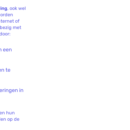
ing
, ook wel
worden
ternet of
 bezig met
door:
n een
en te
deringen in
een hun
len op de