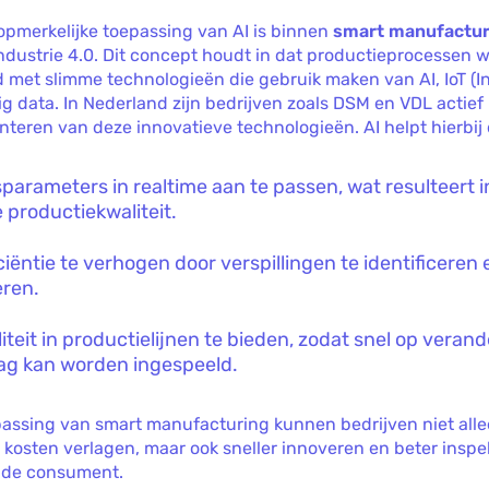
opmerkelijke toepassing van AI is binnen
smart manufactur
ndustrie 4.0. Dit concept houdt in dat productieprocessen 
 met slimme technologieën die gebruik maken van AI, IoT (In
ig data. In Nederland zijn bedrijven zoals DSM en VDL actief
teren van deze innovatieve technologieën. AI helpt hierbij 
parameters in realtime aan te passen, wat resulteert i
 productiekwaliteit.
ciëntie te verhogen door verspillingen te identificeren 
eren.
liteit in productielijnen te bieden, zodat snel op veran
ag kan worden ingespeeld.
passing van smart manufacturing kunnen bedrijven niet all
 kosten verlagen, maar ook sneller innoveren en beter inspe
 de consument.