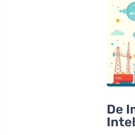
De I
Inte