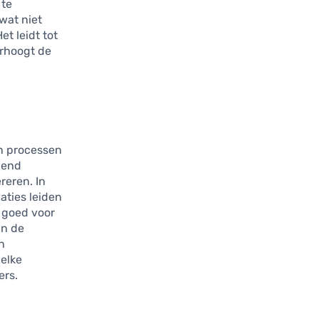
 te
wat niet
t leidt tot
erhoogt de
an processen
lend
reren. In
aties leiden
n goed voor
In de
n
welke
ers.