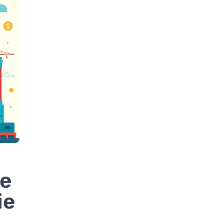
ge
ie