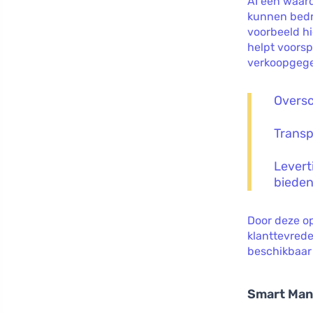
AI een waard
kunnen bedr
voorbeeld hi
helpt voorsp
verkoopgege
Oversc
Transp
Levert
bieden
Door deze op
klanttevrede
beschikbaar 
Smart Man