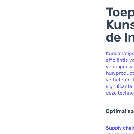
Toep
Kuns
de I
Kunstmatige 
efficiëntie 
vermogen van
hun product
verbeteren. 
significante
deze techno
Optimalisa
Supply cha