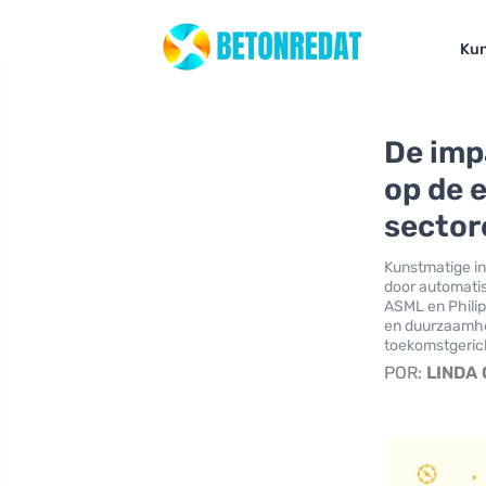
Kun
De imp
op de e
sector
Kunstmatige int
door automatis
ASML en Philip
en duurzaamhei
toekomstgerich
POR:
LINDA