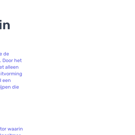
in
ie de
. Door het
et alleen
uitvorming
I een
ijpen die
ctor waarin