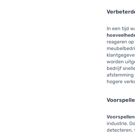
Verbeterd
In een tijd 
hoeveelhede
reageren op
meubelbedrij
klantgegeve
worden uitge
bedrijf snell
afstemming 
hogere verk
Voorspell
Voorspelle
industrie. D
detecteren, 