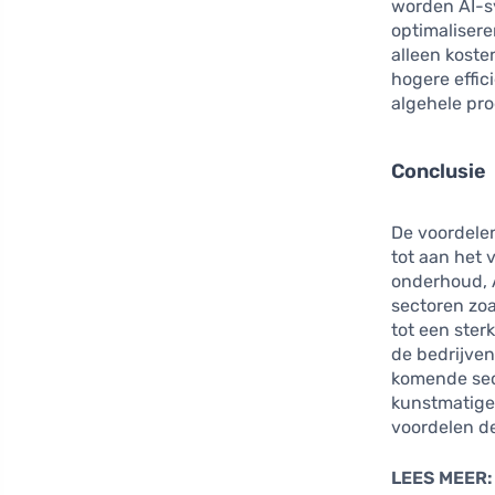
worden AI-s
optimalisere
alleen koste
hogere effic
algehele pro
Conclusie
De voordelen
tot aan het
onderhoud, A
sectoren zoa
tot een ster
de bedrijven
komende sec
kunstmatige 
voordelen d
LEES MEER: