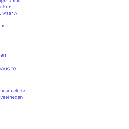
algoritmes
n. Een
, waar AI
om:
nen.
eaus te
 maar ook de
oeveelheden