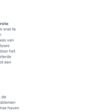
rote
m snel te
n
asis van
lyses
rdoor het
beterde
ot een
n de
problemen
damse haven