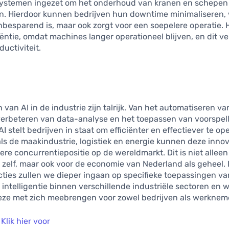
ystemen ingezet om het onderhoud van kranen en schepen
n. Hierdoor kunnen bedrijven hun downtime minimaliseren, 
nbesparend is, maar ook zorgt voor een soepelere operatie. He
iëntie, omdat machines langer operationeel blijven, en dit v
ductiviteit.
 van AI in de industrie zijn talrijk. Van het automatiseren v
 verbeteren van data-analyse en het toepassen van voorspel
I stelt bedrijven in staat om efficiënter en effectiever te ope
ls de maakindustrie, logistiek en energie kunnen deze innov
kere concurrentiepositie op de wereldmarkt. Dit is niet allee
 zelf, maar ook voor de economie van Nederland als geheel. 
ties zullen we dieper ingaan op specifieke toepassingen va
intelligentie binnen verschillende industriële sectoren en 
eze met zich meebrengen voor zowel bedrijven als werknem
Klik hier voor