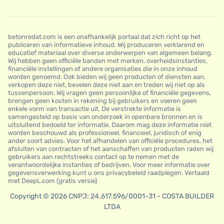
betonredat.com is een onafhankelijk portaal dat zich richt op het
publiceren van informatieve inhoud. Wij produceren verklarend en
educatief materiaal over diverse onderwerpen van algemeen belang.
Wij hebben geen officiële banden met merken, overheidsinstanties,
financiële instellingen of andere organisaties die in onze inhoud
worden genoemd. Ook bieden wij geen producten of diensten aan,
verkopen deze niet, bevelen deze niet aan en treden wij niet op als
tussenpersoon. Wij vragen geen persoonlijke of financiële gegevens,
brengen geen kosten in rekening bij gebruikers en voeren geen
enkele vorm van transactie uit. De verstrekte informatie is
samengesteld op basis van onderzoek in openbare bronnen en is
uitsluitend bedoeld ter informatie. Daarom mag deze informatie niet
worden beschouwd als professioneel, financieel, juridisch of enig
ander soort advies. Voor het afhandelen van officiële procedures, het
afsluiten van contracten of het aanschaffen van producten raden wij
gebruikers aan rechtstreeks contact op te nemen met de
verantwoordelijke instanties of bedrijven. Voor meer informatie over
gegevensverwerking kunt u ons privacybeleid raadplegen. Vertaald
met DeepL.com (gratis versie)
Copyright © 2026 CNPJ: 24.617.596/0001-31 - COSTA BUILDER
LTDA