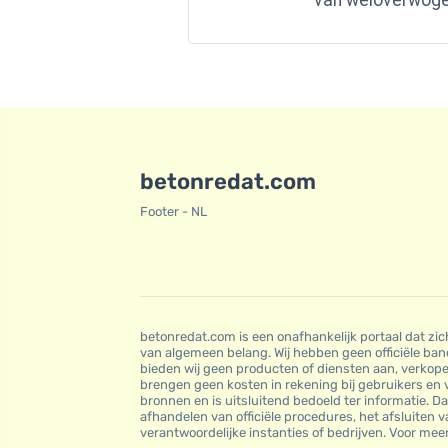
van weloverwogen
betonredat.com
Footer - NL
betonredat.com is een onafhankelijk portaal dat zi
van algemeen belang. Wij hebben geen officiële ban
bieden wij geen producten of diensten aan, verkopen
brengen geen kosten in rekening bij gebruikers en 
bronnen en is uitsluitend bedoeld ter informatie. D
afhandelen van officiële procedures, het afsluiten
verantwoordelijke instanties of bedrijven. Voor me