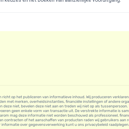
 keuzes en het boeken van aanzienlijke vooruitgang.
ch richt op het publiceren van informatieve inhoud. Wij produceren verklare
den met merken, overheidsinstanties, financiële instellingen of andere or
 deze niet, bevelen deze niet aan en treden wij niet op als tussenpersoon. 
voeren geen enkele vorm van transactie uit. De verstrekte informatie is s
aarom mag deze informatie niet worden beschouwd als professioneel, financie
 van contracten of het aanschaffen van producten raden wij gebruikers aan
er informatie over gegevensverwerking kunt u ons privacybeleid raadplegen.