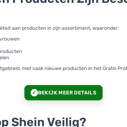
iëteit aan producten in zijn assortiment, waaronder:
 vrouwen
producten
kelen
tgebreid, met vaak nieuwe producten in het Gratis Pr
BEKIJK MEER DETAILS
✓
op Shein Veilig?