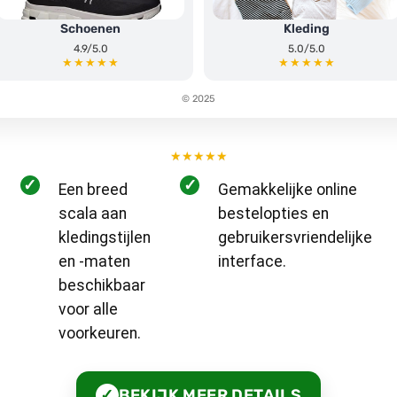
Schoenen
Kleding
4.9/5.0
5.0/5.0
★★★★★
★★★★★
© 2025
★
★
★
★
★
✓
✓
Een breed
Gemakkelijke online
scala aan
bestelopties en
kledingstijlen
gebruikersvriendelijke
en -maten
interface.
beschikbaar
voor alle
voorkeuren.
BEKIJK MEER DETAILS
✓