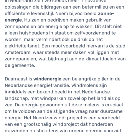
In Nederland zien we steeds meer innovatieve
oplossingen die bijdragen aan een beter milieu en een
efficiëntere levensstijl. Neem bijvoorbeeld
zonne-
energie
. Huizen en bedrijven maken gebruik van
zonnepanelen om energie op te wekken. Dit stelt niet
alleen huishoudens in staat om zelfvoorzienend te
worden, maar vermindert ook de druk op het
elektriciteitsnet. Een mooi voorbeeld hiervan is de stad
Amsterdam, waar steeds meer daken vol liggen met
zonnepanelen, wat bijdraagt aan de klimaatdoelen van
de gemeente.
Daarnaast is
windenergie
een belangrijke pijler in de
Nederlandse energietransitie. Windmolens zijn
inmiddels een bekend beeld in het Nederlandse
landschap, met windparken zowel op het land als op
zee. De energie gewonnen uit deze molens is cruciaal
om te voldoen aan de stijgende vraag naar duurzame
energie. Het Noordzeewind-project is een voorbeeld
van een grootschalig windproject dat honderden
duizenden huishoudens van groene energie voorziet.